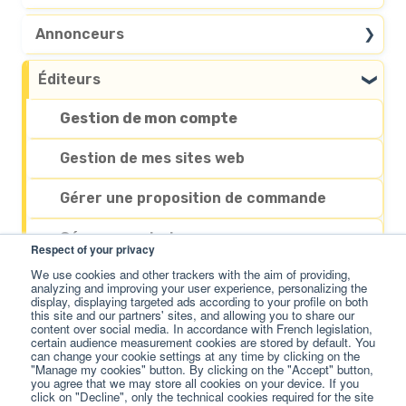
Accès au compte
Personnaliser mon compte
Annonceurs
Supprimer mon compte
Recherche dans notre catalogue
Éditeurs
Publier un contenu ou article sponsorisé
Gestion de mon compte
Passer une commande
Gestion de mes sites web
Paiement & Facturation
Gérer une proposition de commande
Gérer une commande en cours
Gérer une mission en cours
Respect of your privacy
Gérer mon compte
We use cookies and other trackers with the aim of providing,
Message d'erreur sur une mission en
analyzing and improving your user experience, personalizing the
cours
display, displaying targeted ads according to your profile on both
Mes services complémentaires
this site and our partners' sites, and allowing you to share our
content over social media. In accordance with French legislation,
Retrait de mes gains
certain audience measurement cookies are stored by default. You
can change your cookie settings at any time by clicking on the
"Manage my cookies" button. By clicking on the "Accept" button,
you agree that we may store all cookies on your device. If you
click on "Decline", only the technical cookies required for the site