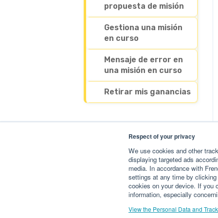
Haz un pedido
propuesta de misión
Pago y facturación
Gestiona una misión
en curso
Gestionar un pedido
saliente
Mensaje de error en
una misión en curso
Gestionar mi cuenta
Retirar mis ganancias
Mis servicios
adicionales
Respect of your privacy
We use cookies and other tracke
displaying targeted ads accordin
media. In accordance with Fren
settings at any time by clickin
cookies on your device. If you c
information, especially concerni
View the Personal Data and Track