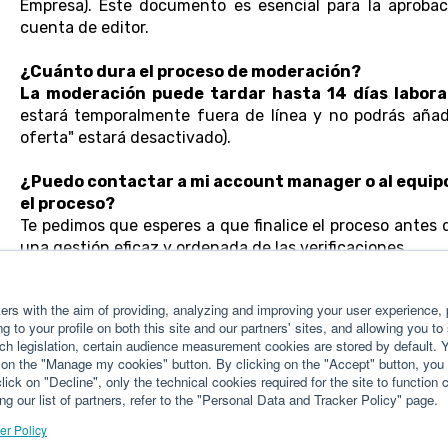
Empresa). Este documento es esencial para la aprobac
cuenta de editor.
¿Cuánto dura el proceso de moderación?
La moderación puede tardar hasta 14 días labora
estará temporalmente fuera de línea y no podrás añadir
oferta" estará desactivado).
¿Puedo contactar a mi account manager o al equipo
el proceso?
Te pedimos que esperes a que finalice el proceso antes d
una gestión eficaz y ordenada de las verificaciones.
Gracias por tu comprensión.
rs with the aim of providing, analyzing and improving your user experience, p
g to your profile on both this site and our partners' sites, and allowing you to
ch legislation, certain audience measurement cookies are stored by default.
g on the "Manage my cookies" button. By clicking on the "Accept" button, you 
lick on "Decline", only the technical cookies required for the site to function 
ng our list of partners, refer to the "Personal Data and Tracker Policy" page.
er Policy