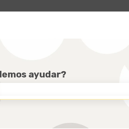
ar submenú de
odemos ayudar?
 DE BÚSQUEDA ESTÁ VACÍO.