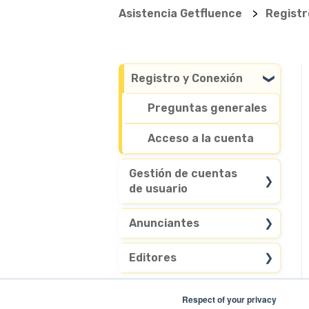
Asistencia Getfluence
Registr
Registro y Conexión
Preguntas generales
Acceso a la cuenta
Gestión de cuentas
de usuario
Personalizar mi
Anunciantes
cuenta
Busque en nuestra
Editores
Eliminar mi cuenta
base de datos de
medios
Gestionar mi cuenta
Respect of your privacy