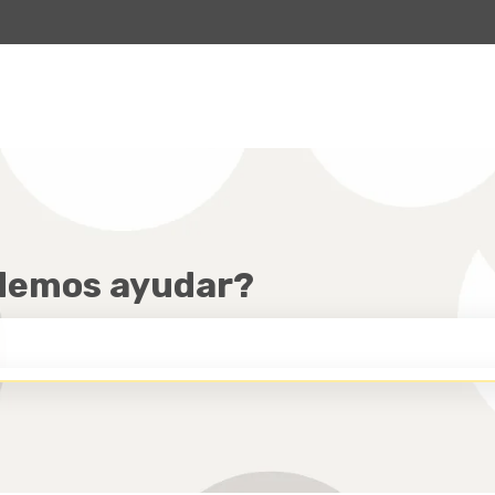
ar submenú de
odemos ayudar?
 DE BÚSQUEDA ESTÁ VACÍO.