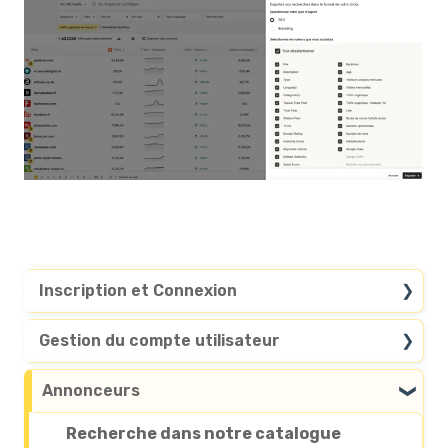
Inscription et Connexion
Questions générales
Gestion du compte utilisateur
Accès au compte
Personnaliser mon compte
Annonceurs
Supprimer mon compte
Recherche dans notre catalogue