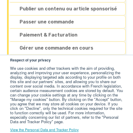
Publier un contenu ou article sponsorisé
Passer une commande
Paiement & Facturation
Gérer une commande en cours
Respect of your privacy
Gérer mon compte
We use cookies and other trackers with the aim of providing,
analyzing and improving your user experience, personalizing the
Mes services complémentaires
display, displaying targeted ads according to your profile on both
this site and our partners' sites, and allowing you to share our
content over social media. In accordance with French legislation,
Éditeurs
certain audience measurement cookies are stored by default. You
can change your cookie settings at any time by clicking on the
"Manage my cookies" button. By clicking on the "Accept" button,
Gestion de mon compte
you agree that we may store all cookies on your device. If you
click on "Decline", only the technical cookies required for the site
to function correctly will be used. For more information,
Gestion de mes sites web
especially concerning our list of partners, refer to the "Personal
Data and Tracker Policy" page.
Gérer une proposition de commande
View the Personal Data and Tracker Policy